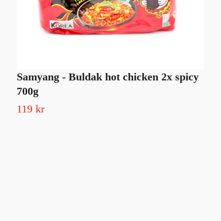
Samyang - Buldak hot chicken 2x spicy
N
700g
N
119 kr
Sl