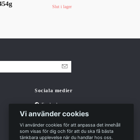
454g
red
Slut i lager
42 
Sociala medier
Facebook
Vi använder cookies
Tiktok
Vi använder cookies för att anpassa det innehåll
som visas för dig och för att du ska få bästa
tänkbara upplevelse när du handlar hos oss.