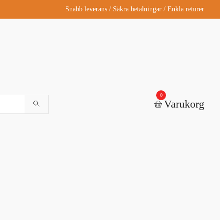
Snabb leverans / Säkra betalningar / Enkla returer
0
Varukorg