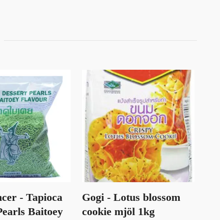
cer - Tapioca
Gogi - Lotus blossom
He
Pearls Baitoey
cookie mjöl 1kg
so