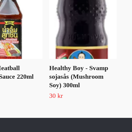
eatball
Healthy Boy - Svamp
Vi
Sauce 220ml
sojasås (Mushroom
30
Soy) 300ml
17 
30 kr