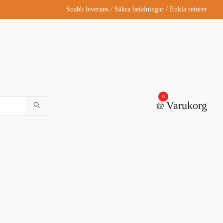
Snabb leverans / Säkra betalningar / Enkla returer
0
Varukorg