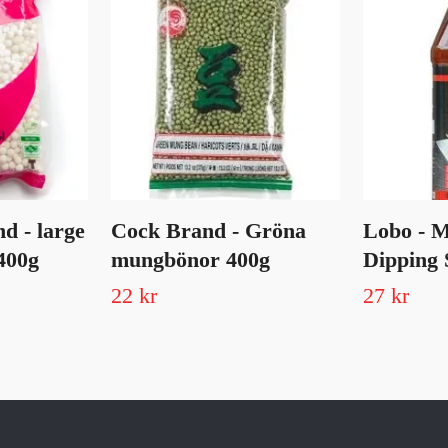
d - large
Cock Brand - Gröna
Lobo - M
400g
mungbönor 400g
Dipping 
22 kr
27 kr