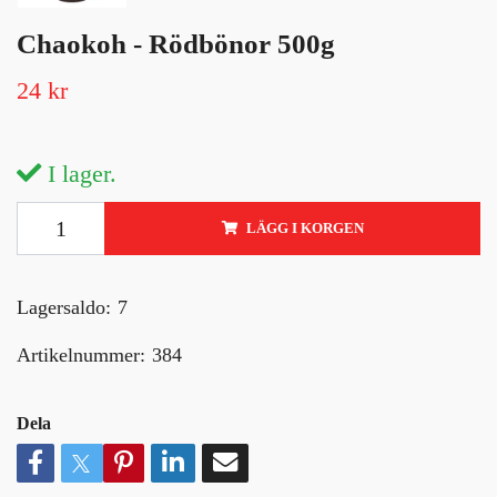
Chaokoh - Rödbönor 500g
24 kr
I lager.
LÄGG I KORGEN
Lagersaldo:
7
Artikelnummer:
384
Dela