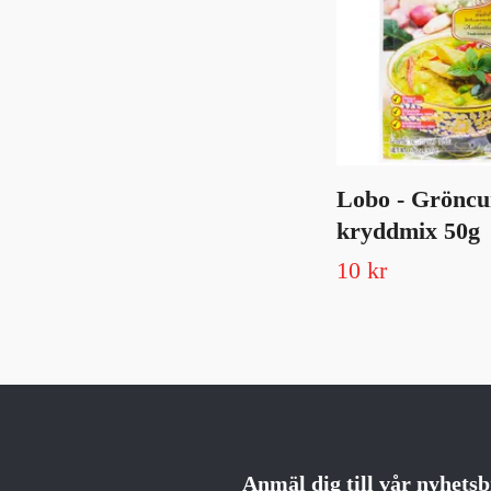
Lobo - Gröncu
kryddmix 50g
10 kr
Anmäl dig till vår nyhets