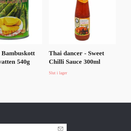
- Bambuskott
Thai dancer - Sweet
Lob
vatten 540g
Chilli Sauce 300ml
Ch
19 
Slut i lager