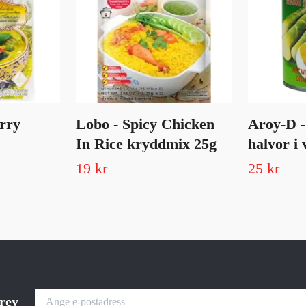
rry
Lobo - Spicy Chicken
Aroy-D 
In Rice kryddmix 25g
halvor i 
19 kr
25 kr
brev