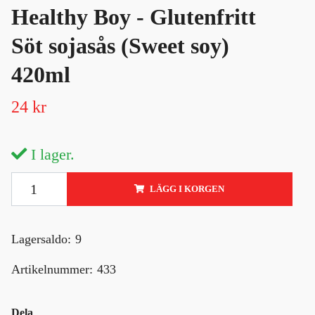
Healthy Boy - Glutenfritt
Söt sojasås (Sweet soy)
420ml
24 kr
I lager.
LÄGG I KORGEN
Lagersaldo:
9
Artikelnummer:
433
Dela