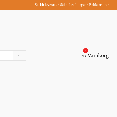
Snabb leverans / Säkra betalningar / Enkla returer
0
Varukorg