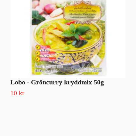
Lobo - Gröncurry kryddmix 50g
C
10 kr
2