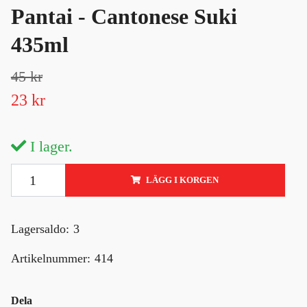
Pantai - Cantonese Suki
435ml
45 kr
23 kr
I lager.
LÄGG I KORGEN
Lagersaldo:
3
Artikelnummer:
414
Dela