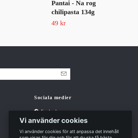
Pantai - Na rog
69 
chilipasta 134g
49 kr
Sociala medier
Facebook
Vi använder cookies
Tiktok
Vi använder cookies för att anpassa det innehåll
som visas för dig och för att du ska få bästa