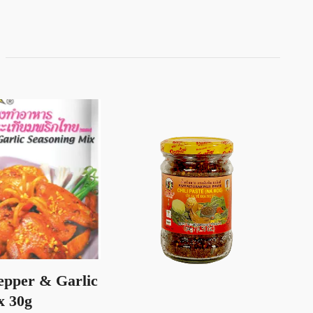
epper & Garlic
Ro
x 30g
ja