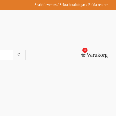
Snabb leverans / Säkra betalningar / Enkla returer
0
Varukorg