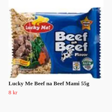
Lucky Me Beef na Beef Mami 55g
A
8 kr
1