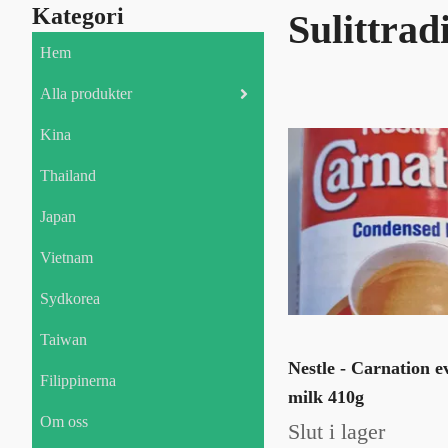
Kategori
Sulittrad
Hem
Alla produkter
Kina
Thailand
Japan
Vietnam
Sydkorea
Taiwan
Nestle - Carnation 
Filippinerna
milk 410g
Om oss
Slut i lager