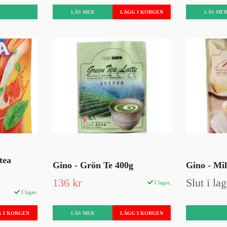
LÄS MER
LÄS ME
tea
Gino - Grön Te 400g
Gino - Mi
136 kr
Slut i lag
I lager.
I lager.
LÄS MER