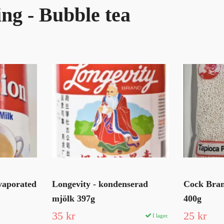
ing - Bubble tea
evaporated
Longevity - kondenserad
Cock Bran
mjölk 397g
400g
35 kr
25 kr
I lager.