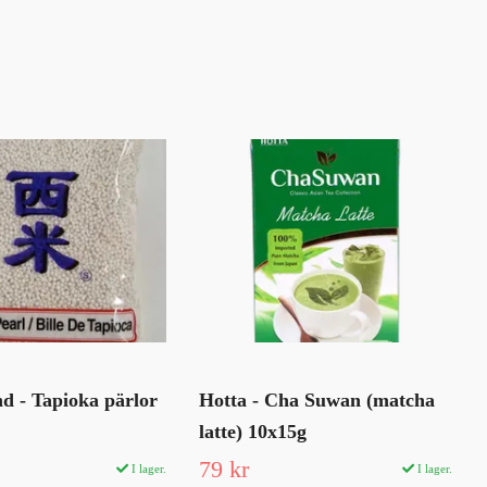
d - Tapioka pärlor
Hotta - Cha Suwan (matcha
latte) 10x15g
79 kr
I lager.
I lager.