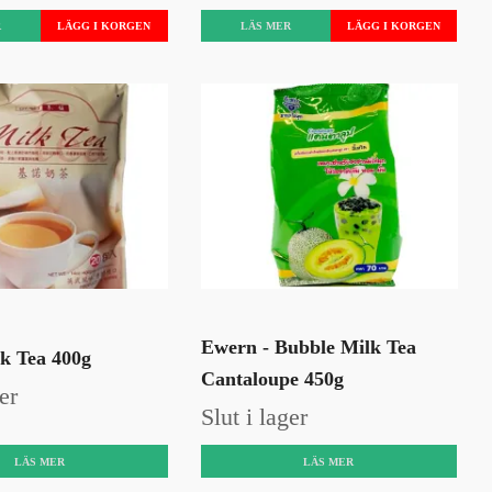
R
LÄS MER
Ewern - Bubble Milk Tea
lk Tea 400g
Cantaloupe 450g
er
Slut i lager
LÄS MER
LÄS MER