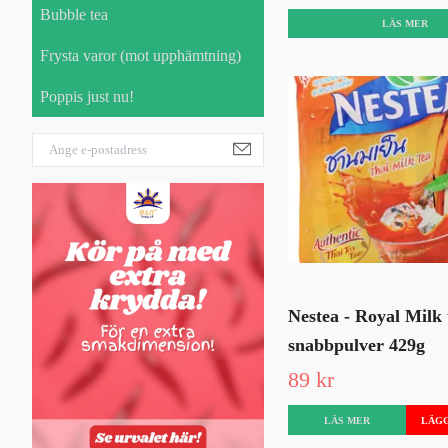
Bubble tea
LÄS MER
Frysta varor (mot upphämtning)
Poppis just nu!
Nestea - Royal Milk 
snabbpulver 429g
89 kr
LÄS MER