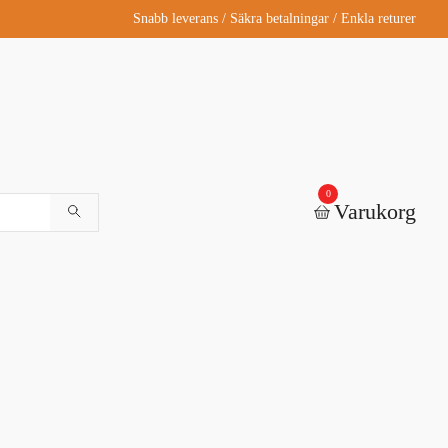
Snabb leverans / Säkra betalningar / Enkla returer
0
Varukorg