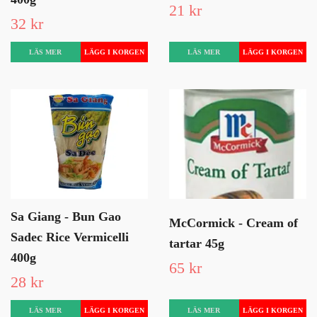
21 kr
32 kr
LÄS MER
LÄS MER
Sa Giang - Bun Gao
McCormick - Cream of
Sadec Rice Vermicelli
tartar 45g
400g
65 kr
28 kr
LÄS MER
LÄS MER