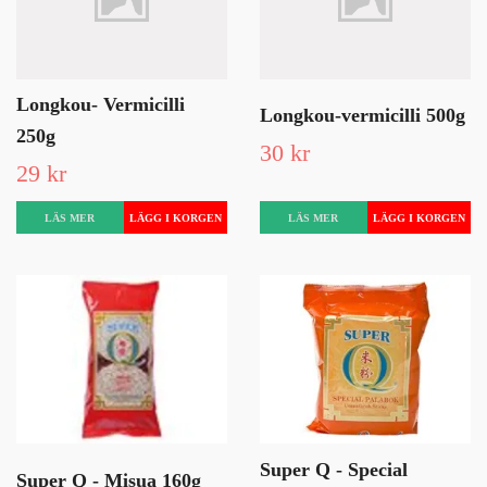
Longkou- Vermicilli
Longkou-vermicilli 500g
250g
30 kr
29 kr
LÄS MER
LÄS MER
Super Q - Special
Super Q - Misua 160g