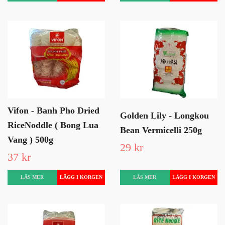
Vifon - Banh Pho Dried
Golden Lily - Longkou
RiceNoddle ( Bong Lua
Bean Vermicelli 250g
Vang ) 500g
29 kr
37 kr
LÄS MER
LÄS MER