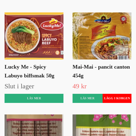
Lucky Me - Spicy
Mai-Mai - pancit canton
Labuyo biffsmak 50g
454g
Slut i lager
49 kr
LÄS MER
LÄS MER