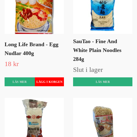
SauTao - Fine And
Long Life Brand - Egg
White Plain Noodles
Nudlar 400g
284g
18 kr
Slut i lager
LÄS MER
LÄS MER