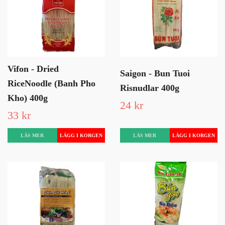
Vifon - Dried
Saigon - Bun Tuoi
RiceNoodle (Banh Pho
Risnudlar 400g
Kho) 400g
24 kr
33 kr
LÄS MER
LÄS MER