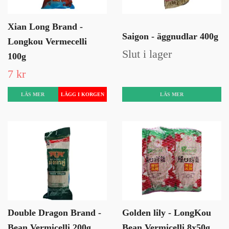
Xian Long Brand -
Saigon - äggnudlar 400g
Longkou Vermecelli
Slut i lager
100g
7 kr
LÄS MER
LÄS MER
Double Dragon Brand -
Golden lily - LongKou
Bean Vermicelli 200g
Bean Vermicelli 8x50g