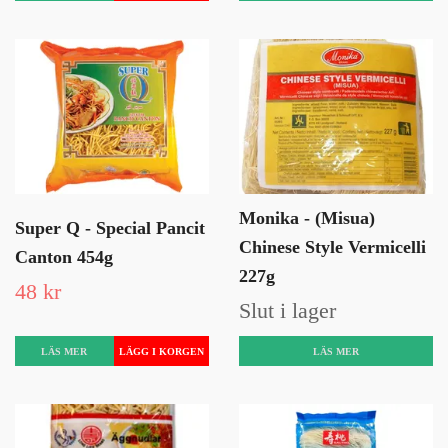
Monika - (Misua)
Super Q - Special Pancit
Chinese Style Vermicelli
Canton 454g
227g
48 kr
Slut i lager
LÄS MER
LÄS MER