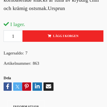
och krämig ostsmak.Ursprun
I lager.
LÄGG I KORGEN
Lagersaldo:
7
Artikelnummer:
863
Dela
INFORMATION