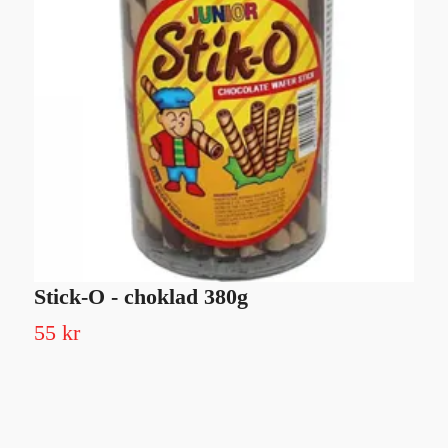
Stick-O - choklad 380g
B
55 kr
Sl