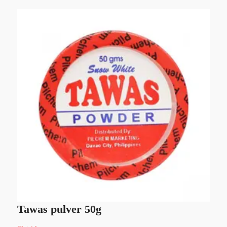
Tawas pulver 50g
H
o