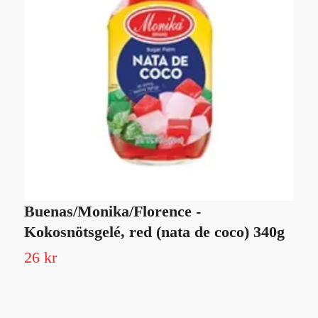
Buenas/Monika/Florence -
N
Kokosnötsgelé, red (nata de coco) 340g
1
26 kr
1