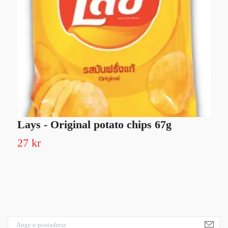
Lays - Original potato chips 67g
H
27 kr
2