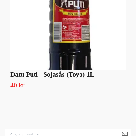
Datu Puti - Sojasås (Toyo) 1L
G
40 kr
1