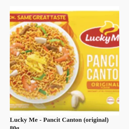
Lucky Me - Pancit Canton (original)
S
80g