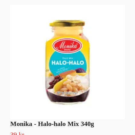
Monika - Halo-halo Mix 340g
M
(
39 kr