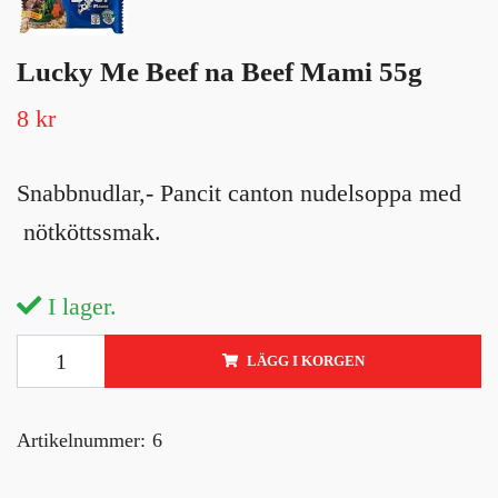
Lucky Me Beef na Beef Mami 55g
8 kr
Snabbnudlar,- Pancit canton nudelsoppa med
nötköttssmak.
I lager.
LÄGG I KORGEN
Artikelnummer:
6