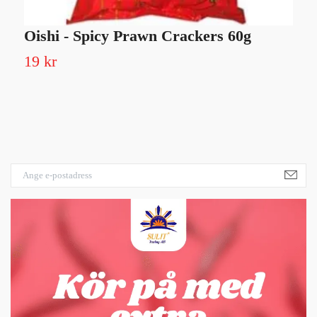
Oishi - Spicy Prawn Crackers 60g
P
19 kr
4