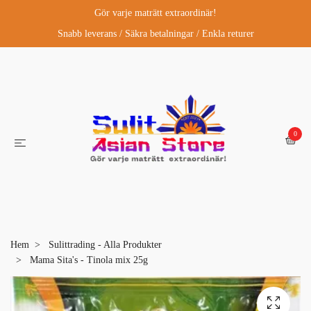
Gör varje maträtt extraordinär!
Snabb leverans / Säkra betalningar / Enkla returer
0
Hem
Sulittrading - Alla Produkter
Mama Sita's - Tinola mix 25g