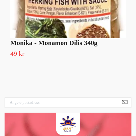
Monika - Monamon Dilis 340g
O
v
49 kr
Sl