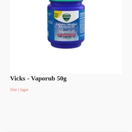
Vicks - Vaporub 50g
O
Slut i lager
Sl