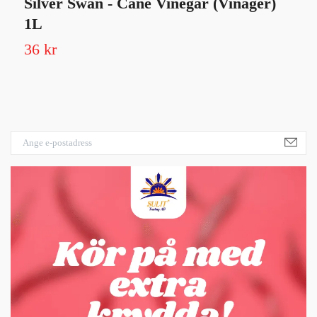
Silver Swan - Cane Vinegar (Vinäger)
L
1L
Sl
36 kr