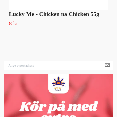
Lucky Me - Chicken na Chicken 55g
D
1
8 kr
5