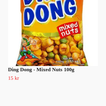
Ding Dong - Mixed Nuts 100g
G
15 kr
Sl