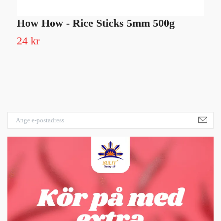
How How - Rice Sticks 5mm 500g
G
24 kr
2