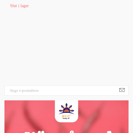
7
Slut i lager
1