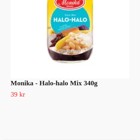
Monika - Halo-halo Mix 340g
M
6
39 kr
7