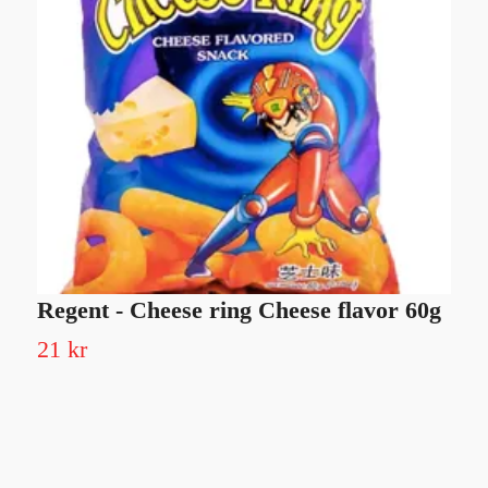
Regent - Cheese ring Cheese flavor 60g
6
21 kr
Sl