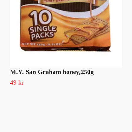
M.Y. San Graham honey,250g
S
49 kr
1