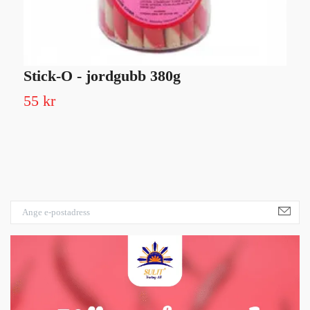
Stick-O - jordgubb 380g
S
55 kr
Sl