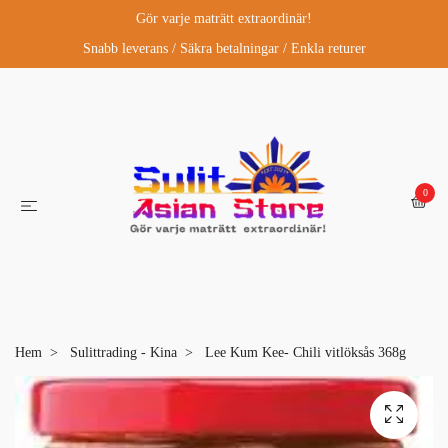
Gör varje maträtt extraordinär!
Snabb leverans / Säkra betalningar / Enkla returer
0
Hem
Sulittrading - Kina
Lee Kum Kee- Chili vitlöksås 368g