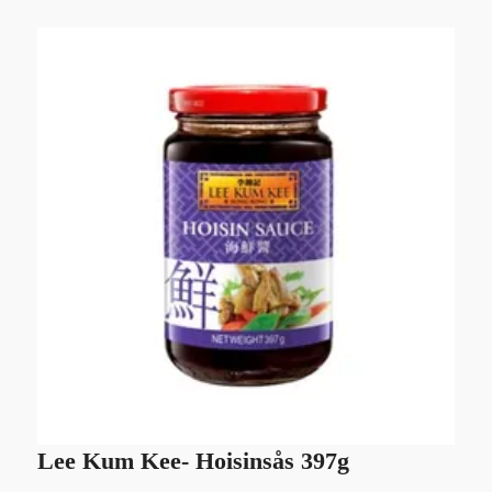
Lee Kum Kee- Hoisinsås 397g
L