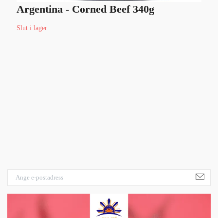
Argentina - Corned Beef 340g
Slut i lager
B
5