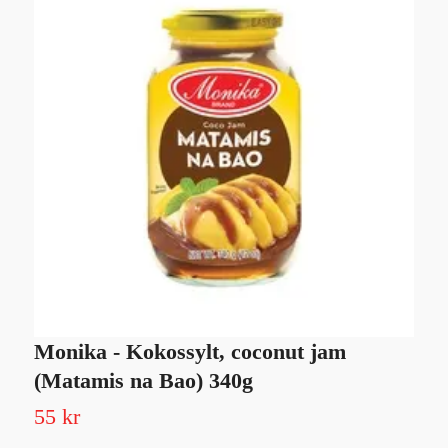
Monika - Kokossylt, coconut jam
M
(Matamis na Bao) 340g
3
55 kr