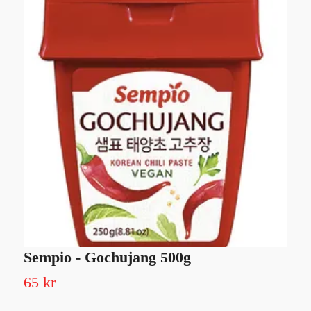
Sempio - Gochujang 500g
S
7
65 kr
1