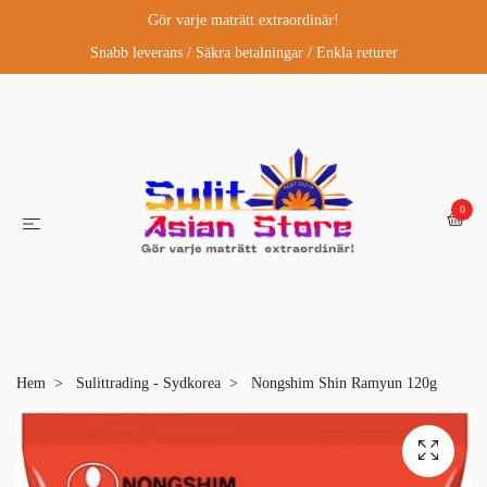
Gör varje maträtt extraordinär!
Snabb leverans / Säkra betalningar / Enkla returer
0
Hem
Sulittrading - Sydkorea
Nongshim Shin Ramyun 120g