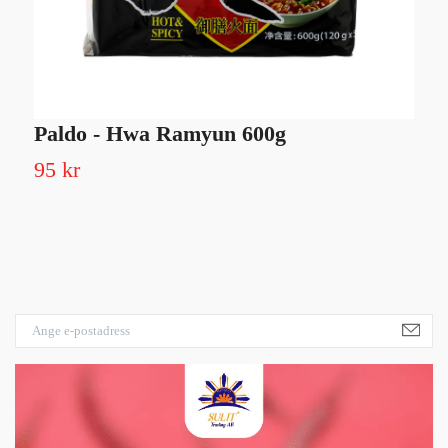
Paldo - Hwa Ramyun 600g
Y
S
95 kr
Sl