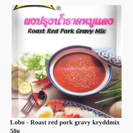
Lobo - Roast red pork gravy kryddmix
U
50g
3