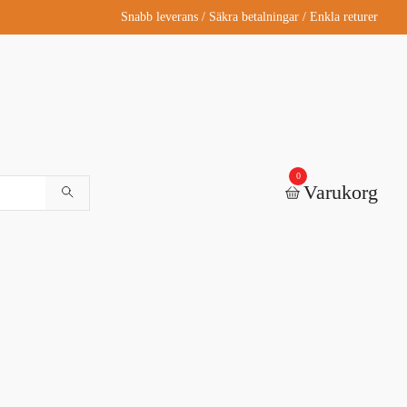
Snabb leverans / Säkra betalningar / Enkla returer
0
Varukorg