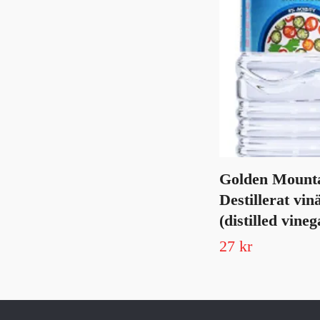
Golden Mounta
Destillerat vin
(distilled vine
27 kr