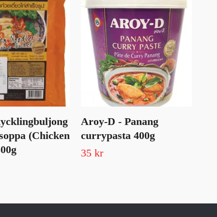
kycklingbuljong
Aroy-D - Panang
Mo
elsoppa (Chicken
currypasta 400g
ca
300g
15
35 kr
Slut 