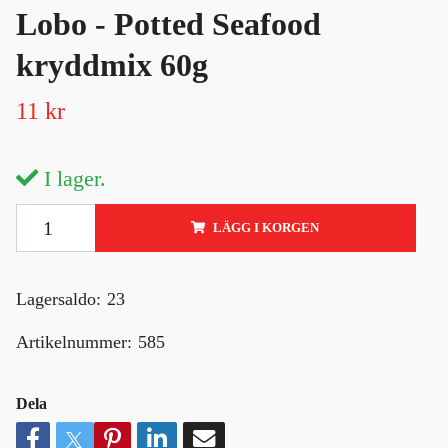
Lobo - Potted Seafood
kryddmix 60g
11 kr
I lager.
LÄGG I KORGEN
Lagersaldo:
23
Artikelnummer:
585
Dela