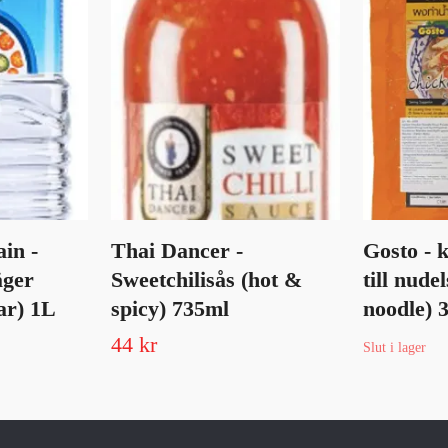
in -
Thai Dancer -
Gosto - 
äger
Sweetchilisås (hot &
till nud
gar) 1L
spicy) 735ml
noodle) 
44 kr
Slut i lager