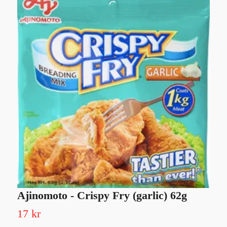
Ajinomoto - Crispy Fry (garlic) 62g
L
5
17 kr