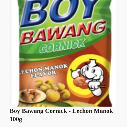
Boy Bawang Cornick - Lechon Manok
G
100g
Sl