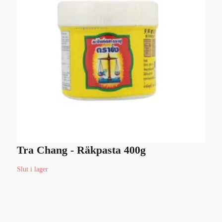
Tra Chang - Räkpasta 400g
C
Slut i lager
Sl