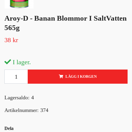
Aroy-D - Banan Blommor I SaltVatten
565g
38 kr
I lager.
LÄGG I KORGEN
Lagersaldo:
4
Artikelnummer:
374
Dela