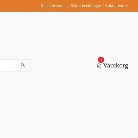
Snabb leverans / Säkra betalningar / Enkla returer
0
Varukorg