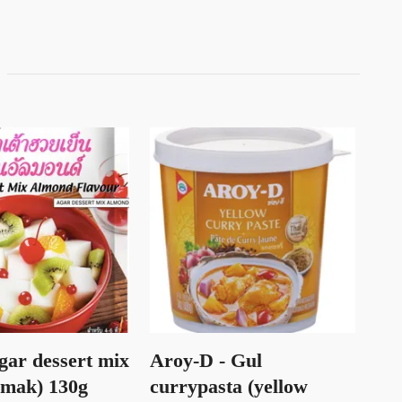
gar dessert mix
Aroy-D - Gul
Ari
smak) 130g
currypasta (yellow
cra