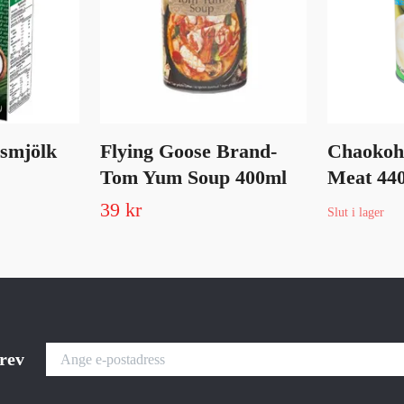
smjölk
Flying Goose Brand-
Chaokoh
Tom Yum Soup 400ml
Meat 44
39 kr
Slut i lager
brev