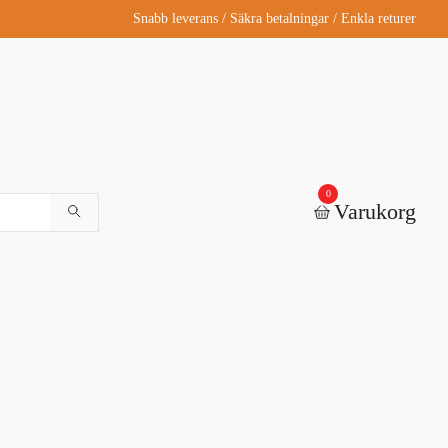
Snabb leverans / Säkra betalningar / Enkla returer
0
Varukorg