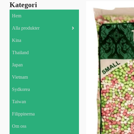
Kategori
Hem
Alla produkter
Kina
Thailand
Japan
Vietnam
Sydkorea
Taiwan
Filippinerna
Om oss