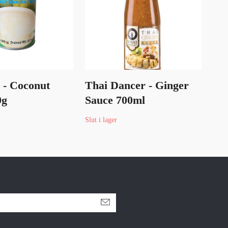
 - Coconut
Thai Dancer - Ginger
Pan
0g
Sauce 700ml
73
55 
Slut i lager