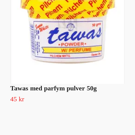
Tawas med parfym pulver 50g
T
45 kr
Sl