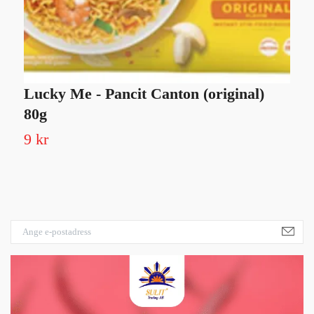
Lucky Me - Pancit Canton (original)
M
80g
s
9 kr
4