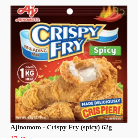
Ajinomoto - Crispy Fry (spicy) 62g
B
3