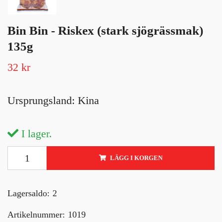
Bin Bin - Riskex (stark sjögrässmak)
135g
32 kr
Ursprungsland: Kina
I lager.
LÄGG I KORGEN
Lagersaldo:
2
Artikelnummer:
1019