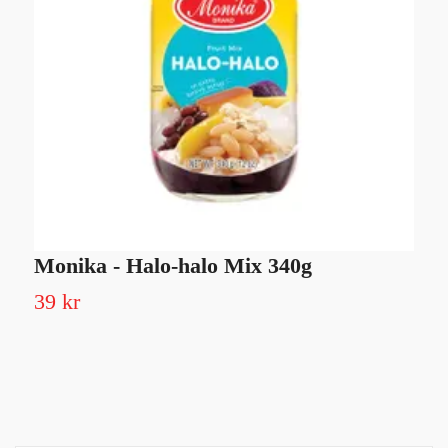
Monika - Halo-halo Mix 340g
S
39 kr
3