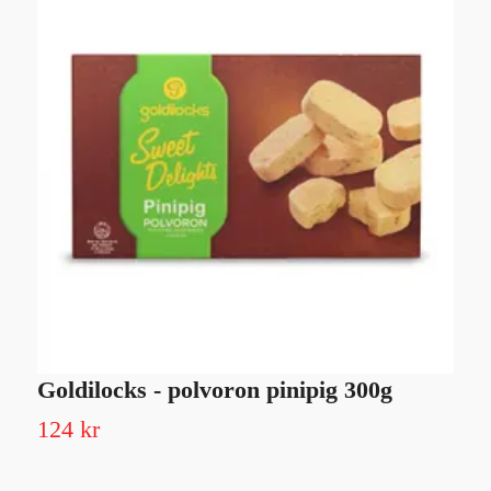
Goldilocks - polvoron pinipig 300g
H
124 kr
2