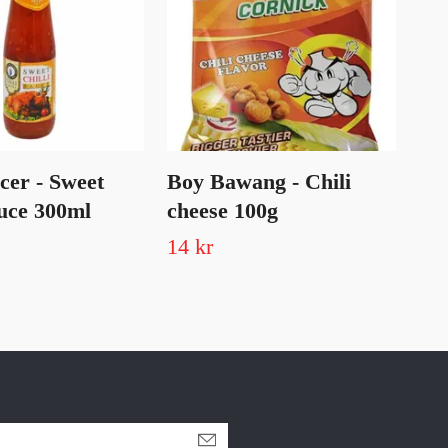
cer - Sweet
Boy Bawang - Chili
oi
auce 300ml
cheese 100g
cr
14 kr
19 