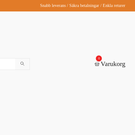
Snabb leverans / Säkra betalningar / Enkla returer
0
Varukorg