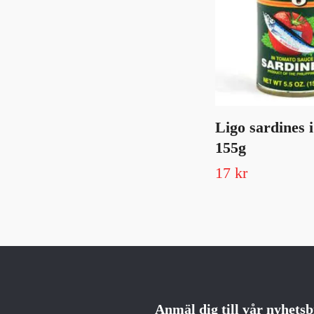
Ligo sardines 
155g
17 kr
Anmäl dig till vår nyhets