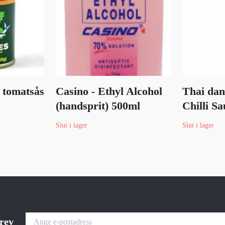
i tomatsås
Casino - Ethyl Alcohol
Thai dan
(handsprit) 500ml
Chilli S
Slut i lager
Slut i lager
brev