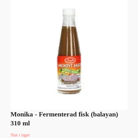
Monika - Fermenterad fisk (balayan)
S
310 ml
Sl
Slut i lager